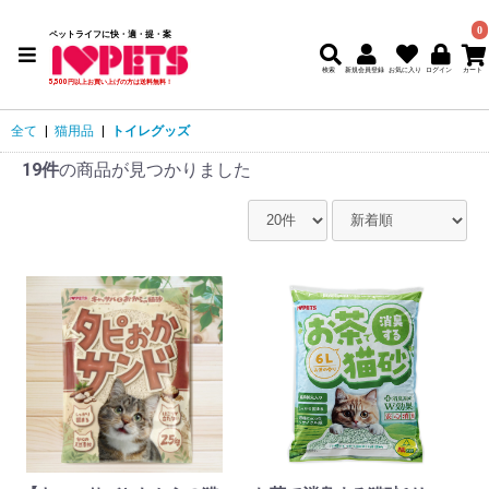
0
ペットライフに快・適・提・案
検索
新規会員登録
5,500円以上お買い上げの方は送料無料！
全て
|
猫用品
|
トイレグッズ
19件
の商品が見つかりました