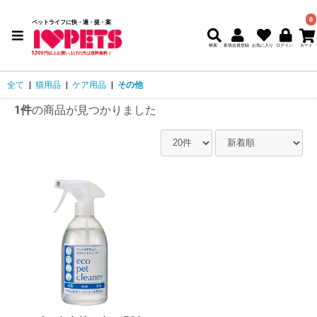
0
ペットライフに快・適・提・案
検索
新規会員登録
5,500円以上お買い上げの方は送料無料！
全て
|
猫用品
|
ケア用品
|
その他
1件
の商品が見つかりました