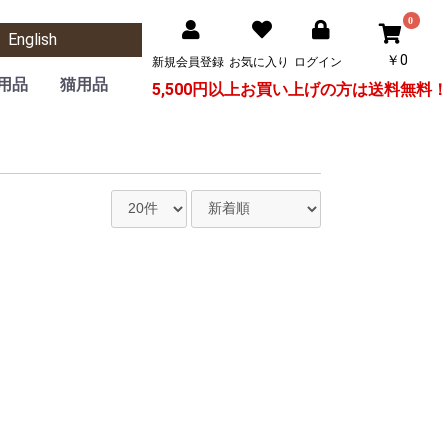
0
English
￥0
新規会員登録
お気に入り
ログイン
用品
猫用品
5,500円以上お買い上げの方は
送料無料！
栃木レザーシリーズ
サークル・ケージ
トイレグッズ
食器・給水機
おもちゃ
ケア用品
フード
カート
おもちゃ・つめとぎ
サークル・ケージ
キャットツリー
ハウス・ベッド
トイレグッズ
食器・給水機
ケア用品
フード
カート
ボタニカルグッズ
知育・スポーツ
DECAプログレ
ぬいぐるみ
消臭グッズ
パーツ類
デンタル
コロン
トイレ
シーツ
その他
その他
ボタニカルグッズ
DECAプログレ
消臭グッズ
パーツ類
コロン
トイレ
シーツ
その他
猫砂