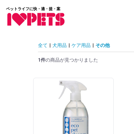
ペットライフに快・適・提・案
全て
|
犬用品
|
ケア用品
|
その他
1件
の商品が見つかりました