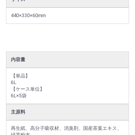
440×330×60mm
内容量
【単品】

6L

【ケース単位】

6L×5袋
主原料
再生紙、高分子吸収材、消臭剤、国産茶葉エキス、
緑茶粉末