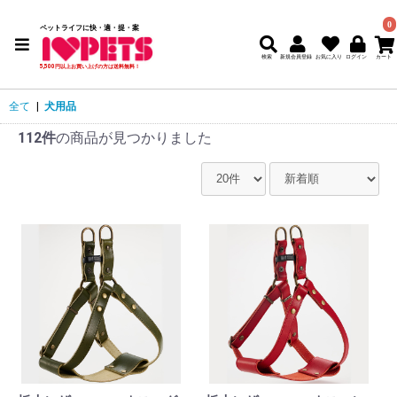
0
ペットライフに快・適・提・案
検索
新規会員登録
5,500円以上お買い上げの方は送料無料！
全て
|
犬用品
112件
の商品が見つかりました