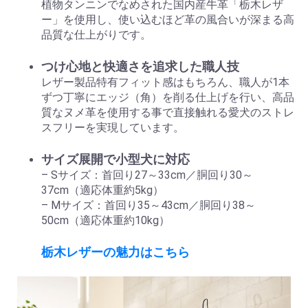
植物タンニンでなめされた国内産牛革「栃木レザ
ー」を使用し、使い込むほど革の風合いが深まる高
品質な仕上がりです。
つけ心地と快適さを追求した職人技
レザー製品特有フィット感はもちろん、職人が1本
ずつ丁寧にエッジ（角）を削る仕上げを行い、高品
質なヌメ革を使用する事で直接触れる愛犬のストレ
スフリーを実現しています。
サイズ展開で小型犬に対応
– Sサイズ：首回り27～33cm／胴回り30～
37cm（適応体重約5kg）
– Mサイズ：首回り35～43cm／胴回り38～
50cm（適応体重約10kg）
栃木レザーの魅力はこちら