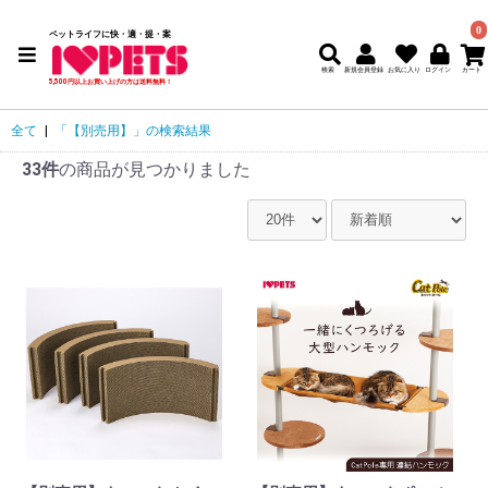
0
ペットライフに快・適・提・案
検索
新規会員登録
5,500円以上お買い上げの方は送料無料！
全て
|
「【別売用】」の検索結果
33件
の商品が見つかりました